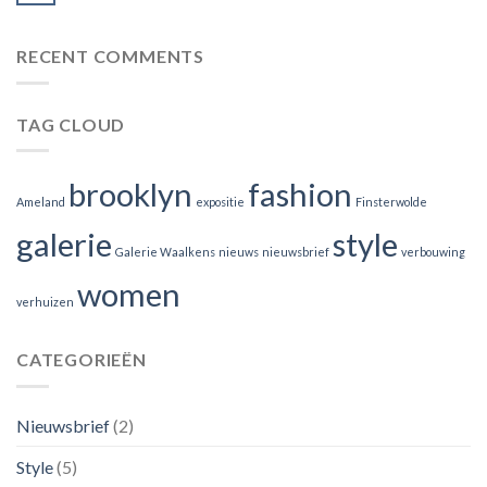
RECENT COMMENTS
TAG CLOUD
brooklyn
fashion
Ameland
expositie
Finsterwolde
galerie
style
Galerie Waalkens
nieuws
nieuwsbrief
verbouwing
women
verhuizen
CATEGORIEËN
Nieuwsbrief
(2)
Style
(5)