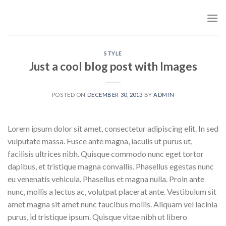
Skip
to
content
STYLE
Just a cool blog post with Images
POSTED ON
DECEMBER 30, 2013
BY
ADMIN
Lorem ipsum dolor sit amet, consectetur adipiscing elit. In sed
vulputate massa. Fusce ante magna, iaculis ut purus ut,
facilisis ultrices nibh. Quisque commodo nunc eget tortor
dapibus, et tristique magna convallis. Phasellus egestas nunc
eu venenatis vehicula. Phasellus et magna nulla. Proin ante
nunc, mollis a lectus ac, volutpat placerat ante. Vestibulum sit
amet magna sit amet nunc faucibus mollis. Aliquam vel lacinia
purus, id tristique ipsum. Quisque vitae nibh ut libero