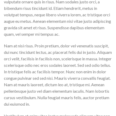
vulputate ornare quis in risus. Nam sodales justo orci, a
bibendum risus tincidunt id. Etiam hendrerit, metus in
volutpat tempus, neque libero viverra lorem, ac tristique orci
augue eu metus. Aenean elementum nisi vitae justo adipiscing
gravida sit amet et risus. Suspendisse dapibus elementum
quam, vel semper mi tempus ac.
Nam at nisi risus. Proin pretium, dolor vel venenatis suscipit,
dui nunc tincidunt lectus, ac placerat felis dui in justo. Aliquam
orci velit, facilisis in facilisis non, scelerisque in massa. Integer
scelerisque odio nec eros sodales laoreet. Sed sed odio tellus.
In tristique felis ac facilisis tempor. Nunc non enim in dolor
congue pulvinar sed sed nisi. Mauris viverra convallis feugiat.
Nam at mauris laoreet, dictum leo at, tristique mi. Aenean
pellentesque justo vel diam elementum iaculis. Nam lobortis
cursus vestibulum. Nulla feugiat mauris felis, auctor pretium
dui euismod in.
Vestibulum et enim vitae lectus malesuada aliquam vitae non