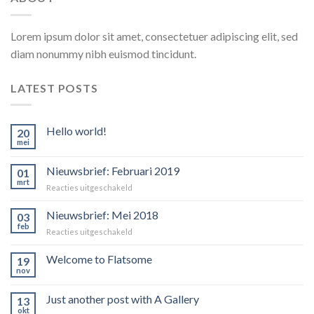
Lorem ipsum dolor sit amet, consectetuer adipiscing elit, sed
diam nonummy nibh euismod tincidunt.
LATEST POSTS
Hello world!
20
mei
Nieuwsbrief: Februari 2019
01
mrt
voor
Reacties uitgeschakeld
Nieuwsbrief:
Februari
Nieuwsbrief: Mei 2018
03
2019
feb
voor
Reacties uitgeschakeld
Nieuwsbrief:
Mei
Welcome to Flatsome
19
2018
nov
Just another post with A Gallery
13
okt