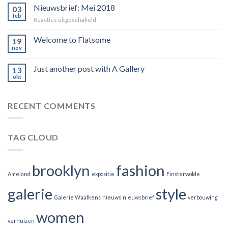
Februari
Nieuwsbrief: Mei 2018
03
2019
feb
voor
Reacties uitgeschakeld
Nieuwsbrief:
Mei
Welcome to Flatsome
19
2018
nov
Just another post with A Gallery
13
okt
RECENT COMMENTS
TAG CLOUD
brooklyn
fashion
Ameland
expositie
Finsterwolde
galerie
style
Galerie Waalkens
nieuws
nieuwsbrief
verbouwing
women
verhuizen