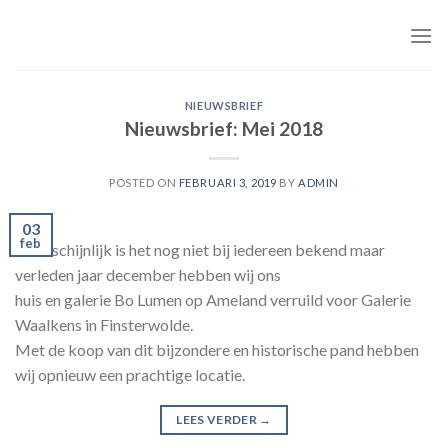
Skip
to
content
NIEUWSBRIEF
Nieuwsbrief: Mei 2018
POSTED ON
FEBRUARI 3, 2019
BY
ADMIN
03
feb
Waarschijnlijk is het nog niet bij iedereen bekend maar
verleden jaar december hebben wij ons
huis en galerie Bo Lumen op Ameland verruild voor Galerie
Waalkens in Finsterwolde.
Met de koop van dit bijzondere en historische pand hebben
wij opnieuw een prachtige locatie.
LEES VERDER
→