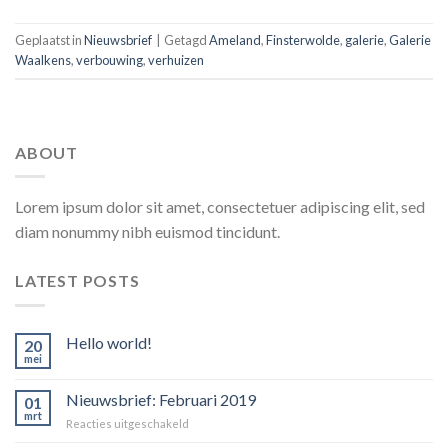
Geplaatst in
Nieuwsbrief
|
Getagd
Ameland
,
Finsterwolde
,
galerie
,
Galerie
Waalkens
,
verbouwing
,
verhuizen
ABOUT
Lorem ipsum dolor sit amet, consectetuer adipiscing elit, sed
diam nonummy nibh euismod tincidunt.
LATEST POSTS
Hello world!
20
mei
Nieuwsbrief: Februari 2019
01
mrt
voor
Reacties uitgeschakeld
Nieuwsbrief: