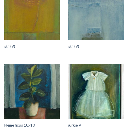
stil (V)
stil (V)
kleine ficus 10x10
jurkje V