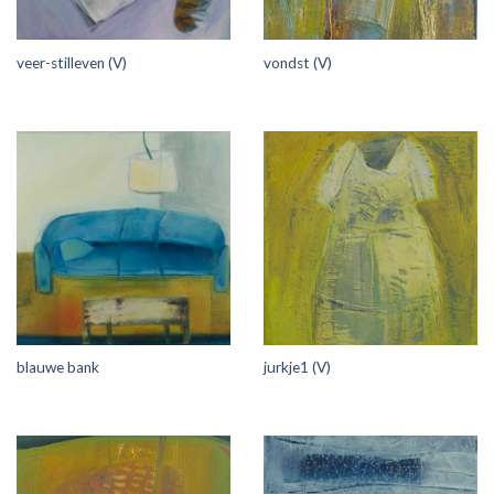
veer-stilleven (V)
vondst (V)
blauwe bank
jurkje1 (V)